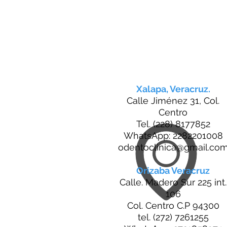
Xalapa, Veracruz.
Calle Jiménez 31, Col.
Centro
Tel. (228) 8177852
WhatsApp: 2282201008
odentoclinica@gmail.co
Orizaba Veracruz
Calle. Madero Sur 225 int.
106
Col. Centro C.P 94300
tel. (272) 7261255