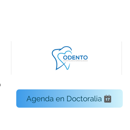
m
Agenda en Doctoralia