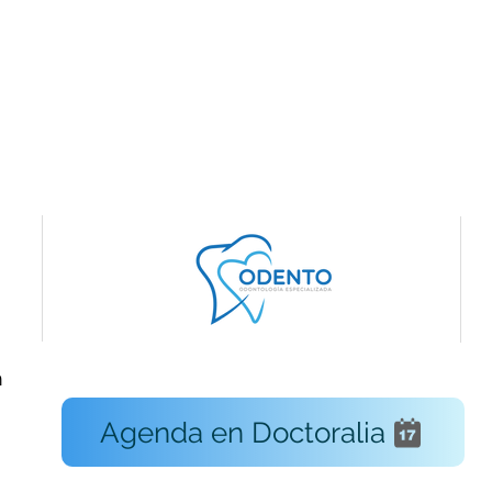
m
Agenda en Doctoralia