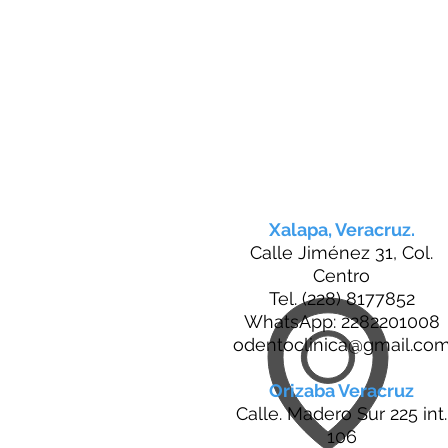
Xalapa, Veracruz.
Calle Jiménez 31, Col.
Centro
Tel. (228) 8177852
WhatsApp: 2282201008
odentoclinica@gmail.co
Orizaba Veracruz
Calle. Madero Sur 225 int.
106