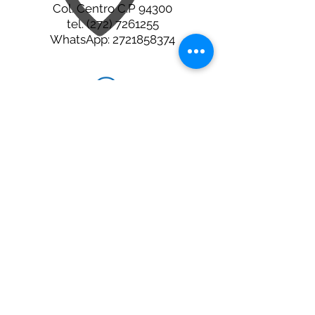
Col. Centro C.P 94300
tel.
(272) 7261255
WhatsApp:
2721858374
Agenda en Doctoralia
Orizaba
2721858374
Xalapa
2282201008