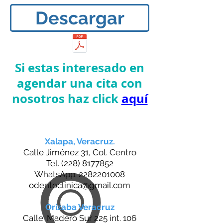
Descargar
Si estas interesado en
agendar una cita con
nosotros haz click
aquí
Xalapa, Veracruz.
Calle Jiménez 31, Col. Centro
Tel.
(228) 8177852
WhatsApp:
2282201008
odentoclinica@gmail.com
Orizaba Veracruz
Calle. Madero Sur 225 int. 106