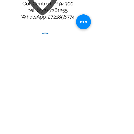
Col. Centro C.P 94300
tel.
(272) 7261255
WhatsApp:
2721858374
Agenda en Doctoralia
Orizaba
2721858374
Xalapa
2282201008