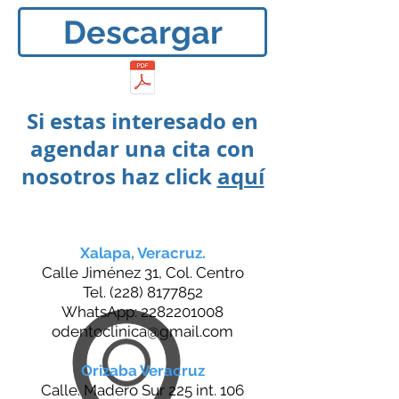
Descargar
Si estas interesado en
agendar
una cita con
nosotros haz click
aquí
Xalapa, Veracruz.
Calle Jiménez 31, Col. Centro
Tel.
(228) 8177852
WhatsApp:
2282201008
odentoclinica@gmail.com
Orizaba Veracruz
Calle. Madero Sur 225 int. 106