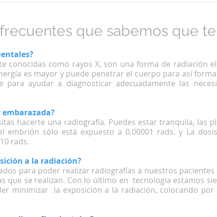
 frecuentes que sabemos que te
Dentales?
e conocidas como rayos X, son una forma de radiación el
 energía es mayor y puede penetrar el cuerpo para así form
e para ayudar a diagnosticar adecuadamente las neces
oy embarazada?
itas hacerte una radiografía. Puedes estar tranquila, las p
el embrión sólo está expuesto a 0,00001 rads. y La dosi
 10 rads.
ición a la radiación?
os para poder realizar radiografías a nuestros pacientes
las que se realizan. Con lo último en tecnología estamos si
er minimizar la exposición a la radiación, colocando por