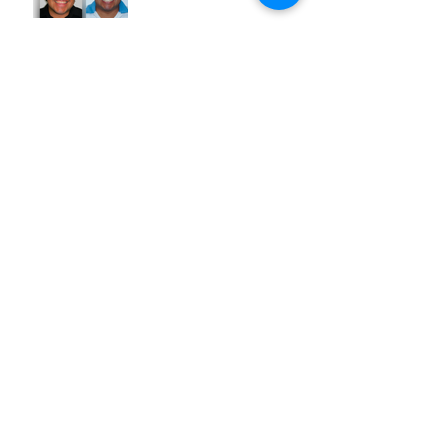
Paciente A005
Xalapa, Veracruz.
Calle Jiménez 31, Col. Centro
Tel.
(228) 8177852
WhatsApp:
2282201008
odentoclinica@gmail.com
Orizaba Veracruz
Calle. Madero Sur 225 int. 106
Col. Centro C.P 94300