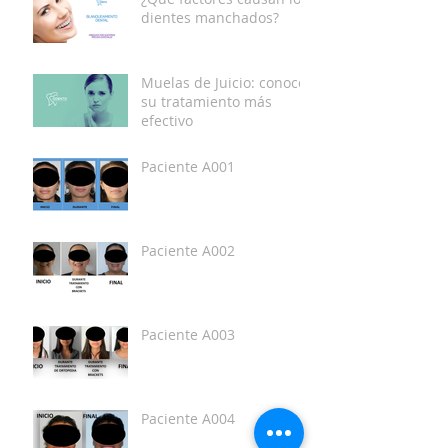
dientes manchados?
Muelas de Juicio: conoce
su tratamiento más
efectivo
Paciente A001
Paciente A002
Paciente A003
Paciente A004