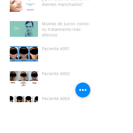
dientes manchados?
Muelas de Juicio: conoce
su tratamiento más
efectivo
Paciente A001
Paciente A002
Paciente A003
Paciente A004